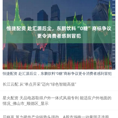
恒捷配资 赴汇源后尘，东鹏饮料“0糖”商标争议更令消费者感到冒犯
长江云配 从“单点开采”迈向“绿色智能高值”
星火配资 天品电器取得户外一体式风扇专利 能适应户外地面的
情况_佛山市_顺德区_显示
贝格富 算力硬件产业链势头强劲，A股市场唯一动量因子选股