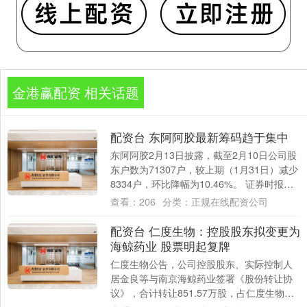
金港赢配资 相关话题
配资台 东阿阿胶最新筹码趋于集中
东阿阿胶2月13日披露，截至2月10日公司股
东户数为71307户，较上期（1月31日）减少
8334户，环比降幅为10.46%。 证券时报数
据宝统计，截至发稿，东....
查看：
206
分类：
正规在线配资公司
配资台 仁度生物：控股股东拟变更为
海鲸药业 股票明起复牌
仁度生物公告，公司控股股东、实际控制人
居金良等与南京海鲸药业签署《股份转让协
议》，合计转让851.57万股，占仁度生物股