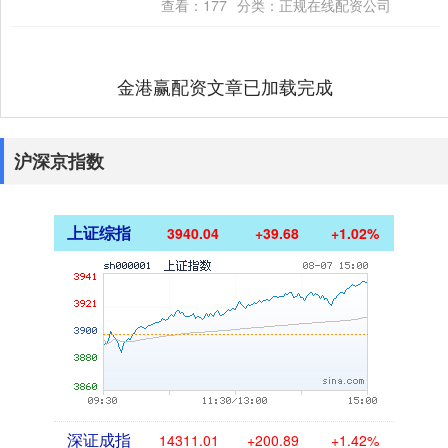
份总数的21.25%，转让总价约5.16....
查看：
177
分类：
正规在线配资公司
金港赢配资文章已加载完成
沪深京指数
上证综指
3940.04
+39.68
+1.02%
深证成指
14311.01
+200.89
+1.42%