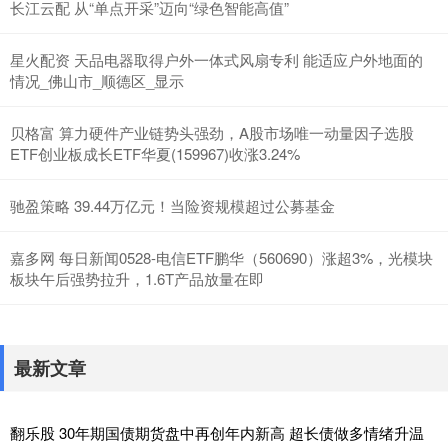
长江云配 从“单点开采”迈向“绿色智能高值”
星火配资 天品电器取得户外一体式风扇专利 能适应户外地面的
情况_佛山市_顺德区_显示
贝格富 算力硬件产业链势头强劲，A股市场唯一动量因子选股
ETF创业板成长ETF华夏(159967)收涨3.24%
驰盈策略 39.44万亿元！当险资规模超过公募基金
嘉多网 每日新闻0528-电信ETF鹏华（560690）涨超3%，光模块
板块午后强势拉升，1.6T产品放量在即
最新文章
翻乐股 30年期国债期货盘中再创年内新高 超长债做多情绪升温