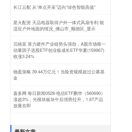
长江云配 从“单点开采”迈向“绿色智能高值”
星火配资 天品电器取得户外一体式风扇专利 能
适应户外地面的情况_佛山市_顺德区_显示
贝格富 算力硬件产业链势头强劲，A股市场唯一
动量因子选股ETF创业板成长ETF华夏(159967)
收涨3.24%
驰盈策略 39.44万亿元！当险资规模超过公募基
金
嘉多网 每日新闻0528-电信ETF鹏华（560690）
涨超3%，光模块板块午后强势拉升，1.6T产品
放量在即
最新文章