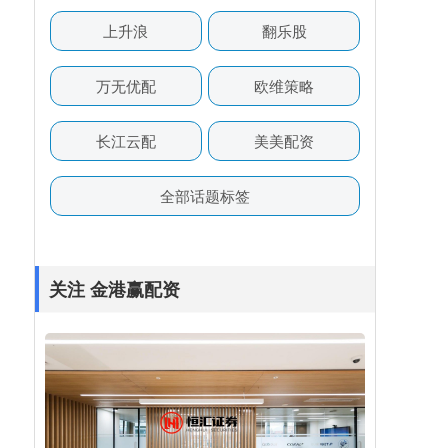
上升浪
翻乐股
万无优配
欧维策略
长江云配
美美配资
全部话题标签
关注 金港赢配资