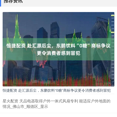
推荐资讯
恒捷配资 赴汇源后尘，东鹏饮料“0糖”商标争议更令消费者感到冒犯
星火配资 天品电器取得户外一体式风扇专利 能适应户外地面的
情况_佛山市_顺德区_显示