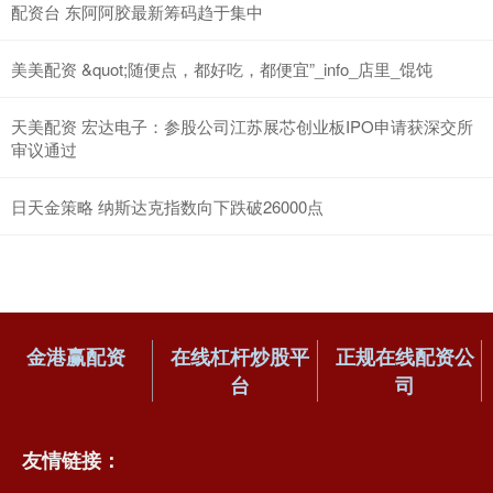
配资台 东阿阿胶最新筹码趋于集中
美美配资 &quot;随便点，都好吃，都便宜”_info_店里_馄饨
天美配资 宏达电子：参股公司江苏展芯创业板IPO申请获深交所
审议通过
日天金策略 纳斯达克指数向下跌破26000点
金港赢配资
在线杠杆炒股平
正规在线配资公
台
司
友情链接：