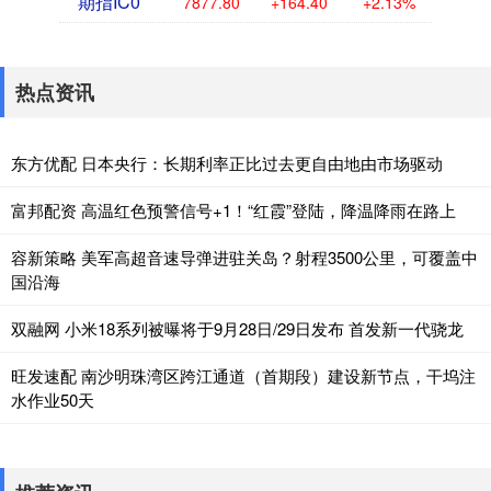
期指IC0
7877.80
+164.40
+2.13%
热点资讯
东方优配 日本央行：长期利率正比过去更自由地由市场驱动
富邦配资 高温红色预警信号+1！“红霞”登陆，降温降雨在路上
容新策略 美军高超音速导弹进驻关岛？射程3500公里，可覆盖中
国沿海
双融网 小米18系列被曝将于9月28日/29日发布 首发新一代骁龙
旺发速配 南沙明珠湾区跨江通道（首期段）建设新节点，干坞注
水作业50天