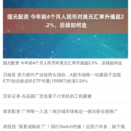
国元配资 今年前4个月人民币对美元汇率升值超2.2%，后续如何走
贝格富 算力硬件产业链势头强劲，A股市场唯一动量因子选股
ETF创业板成长ETF华夏(159967)收涨3.24%
宝钜证券 在晶圆厂里造量子计算机的工程豪赌
致富配资 广州唯一入选！南沙城市体检这一做法获全国推广
易投投 “真要成板砖了”！国行Switch停服！运营六年多，能下载