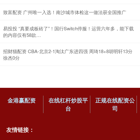
致富配资 广州唯一入选！南沙城市体检这一做法获全国推广
易投投 “真要成板砖了”！国行Switch停服！运营六年多，能下载
的内容仅有58款…
招财猫配资 CBA-北京2-1淘汰广东进四强 周琦18+8胡明轩13分
徐杰0分
金港赢配资
在线杠杆炒股平
正规在线配资公
台
司
友情链接：