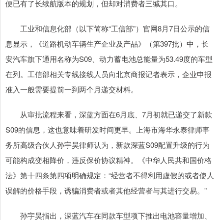
便已有了长续航版本的规划，但却对消费者三缄其口。
工业和信息化部（以下简称“工信部”）官网8月7日公示的信
息显示，《道路机动车辆生产企业及产品》（第397批）中，长
安汽车旗下通用名称为S09、动力蓄电池总能量为53.49度的车型
在列。工信部相关专线接线人员向北京商报记者表示，企业申报
准入一般需要提前一到两个月递交材料。
从审批流程来看，深蓝方面在6月底、7月初就已递交了新款
S09的信息，这也意味着研发时间更早。上海市海华永泰律师事
务所高级合伙人孙宇昊律师认为，新款深蓝S09配置升级的行为
可能构成变相降价，违反保价协议精神。《中华人民共和国价格
法》第十四条第四项明确规定：“经营者不得利用虚假的或者使人
误解的价格手段，诱骗消费者或者其他经营者与其进行交易。”
孙宇昊指出，深蓝汽车在同款车型项下推出电池容量增加、