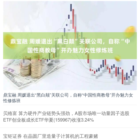
鼎宝融 周媛退出“黑白颠”关联公司，自称“中国性商教母”开办魅力女
性修炼班
贝格富 算力硬件产业链势头强劲，A股市场唯一动量因子选股
ETF创业板成长ETF华夏(159967)收涨3.24%
宝钜证券 在晶圆厂里造量子计算机的工程豪赌